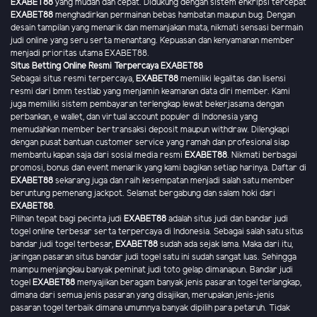
EXABET88
yang mudah dan cepat. Didukung dengan sistem enkripsi tercepat
EXABET88
menghadirkan permainan bebas hambatan maupun bug. Dengan
desain tampilan yang menarik dan memanjakan mata, nikmati sensasi bermain
judi online yang seru serta menantang. Kepuasan dan kenyamanan member
menjadi prioritas utama EXABET88.
Situs Betting Online Resmi Terpercaya EXABET88
Sebagai situs resmi terpercaya,
EXABET88
memiliki legalitas dan lisensi
resmi dari bmm testlab yang menjamin keamanan data diri member. Kami
juga memiliki sistem pembayaran terlengkap lewat bekerjasama dengan
perbankan, e wallet, dan virtual account populer di Indonesia yang
memudahkan member bertransaksi deposit maupun withdraw. Dilengkapi
dengan pusat bantuan customer service yang ramah dan profesional siap
membantu kapan saja dari sosial media resmi
EXABET88
. Nikmati berbagai
promosi, bonus dan event menarik yang kami bagikan setiap harinya. Daftar di
EXABET88
sekarang juga dan raih kesempatan menjadi salah satu member
beruntung pemenang jackpot. Selamat bergabung dan salam hoki dari
EXABET88
.
Pilihan tepat bagi pecinta judi
EXABET88
adalah situs judi dan bandar judi
togel online terbesar serta terpercaya di Indonesia. Sebagai salah satu situs
bandar judi togel terbesar,
EXABET88
sudah ada sejak lama. Maka dari itu,
jaringan pasaran situs bandar judi togel satu ini sudah sangat luas. Sehingga
mampu menjangkau banyak peminat judi toto gelap dimanapun. Bandar judi
togel
EXABET88
menyajikan beragam banyak jenis pasaran togel terlangkap,
dimana dari semua jenis pasaran yang disajikan, merupakan jenis-jenis
pasaran togel terbaik dimana umumnya banyak dipilih para petaruh. Tidak