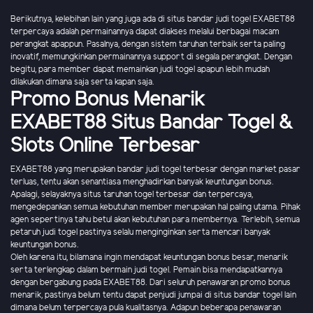
Berikutnya, kelebihan lain yang juga ada di situs bandar judi togel EXABET88
terpercaya adalah permainannya dapat diakses melalui berbagai macam
perangkat apappun. Pasalnya, dengan sistem taruhan terbaik serta paling
inovatif, memungkinkan permainannya support di segala perangkat. Dengan
begitu, para member dapat memainkan judi togel apapun lebih mudah
dilakukan dimana saja serta kapan saja.
Promo Bonus Menarik
EXABET88 Situs Bandar Togel &
Slots Online Terbesar
EXABET88 yang merupakan bandar judi togel terbesar dengan market pasar
terluas, tentu akan senantiasa menghadirkan banyak keuntungan bonus.
Apalagi, selayaknya situs taruhan togel terbesar dan terpercaya,
mengedepankan semua kebutuhan member merupakan hal paling utama. Pihak
agen sepertinya tahu betul akan kebutuhan para membernya. Terlebih, semua
petaruh judi togel pastinya selalu menginginkan serta mencari banyak
keuntungan bonus.
Oleh karena itu, bilamana ingin mendapat keuntungan bonus besar, menarik
serta terlengkap dalam bermain judi togel. Pemain bisa mendapatkannya
dengan bergabung pada EXABET88. Dari seluruh penawaran promo bonus
menarik, pastinya belum tentu dapat penjudi jumpai di situs bandar togel lain
dimana belum terpercaya pula kualitasnya. Adapun beberapa penawaran