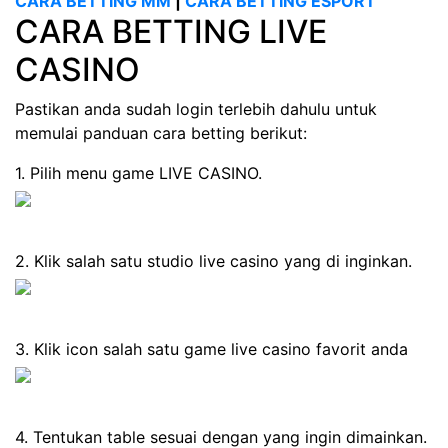
CARA BETTING MM
|
CARA BETTING ESPORT
CARA BETTING LIVE
CASINO
Pastikan anda sudah login terlebih dahulu untuk
memulai panduan cara betting berikut:
1. Pilih menu game LIVE CASINO.
2. Klik salah satu studio live casino yang di inginkan.
3. Klik icon salah satu game live casino favorit anda
4. Tentukan table sesuai dengan yang ingin dimainkan.