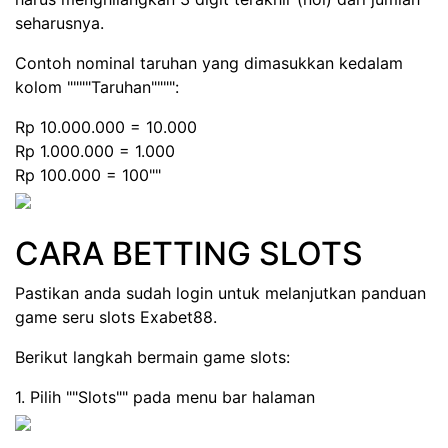
seharusnya.
Contoh nominal taruhan yang dimasukkan kedalam
kolom """"Taruhan"""":
Rp 10.000.000 = 10.000
Rp 1.000.000 = 1.000
Rp 100.000 = 100""
CARA BETTING SLOTS
Pastikan anda sudah login untuk melanjutkan panduan
game seru slots Exabet88.
Berikut langkah bermain game slots:
1. Pilih ""Slots"" pada menu bar halaman