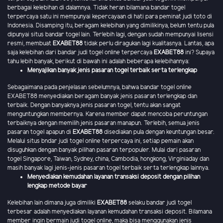
berbagai kelebihan di dalamnya. Tidak heran bilamana bandar togel
terpercaya satu ini mempunyai kepercayaan di hati para peminat judi toto di
Indonesia. Disamping itu, beragam kelebihan yang dimilikinya, belum tentu pula
dipunyai situs bandar togel lain. Terlebih lagi, dengan sudah mempunyai lisensi
resmi, membuat
EXABET88
tidak perlu diragukan lagi kualitasnya. Lantas, apa
saja kelebihan dari bandar judi togel online terpercaya
EXABET88
ini? Supaya
tahu lebih banyak, berikut di bawah ini adalah beberapa kelebihannya:
Menyajikan banyak jenis pasaran togel terbaik serta terlengkap
Sebagaimana pada penjelasan sebelumnya, bahwa bandar togel online
EXABET88 menyediakan beragam banyak jenis pasaran terlengkap dan
terbaik. Dengan banyaknya jenis pasaran togel, tentu akan sangat
menguntungkan membernya. Karena member dapat mencoba peruntungan
terbaiknya dengan memilih jenis pasaran manapun. Terlebih, semua jenis
pasaran togel apapun di
EXABET88
disediakan pula dengan keuntungan besar.
Melalui situs bndar judi togel online terpercaya ini, setiap pemain akan
disuguhkan dengan banyak pilihan pasaran terpopuler. Mulai dari pasaran
togel Singapore, Taiwan, Sydney, china, Cambodia, hongkong, Virginiaday dan
masih banyak lagi jenis-jenis pasaran togel terbaik serta terlengkap lainnya.
Menyediakan kemudahan layanan transaksi deposit dengan pilihan
lengkap metode bayar
Kelebihan lain dimana juga dimiliki
EXABET88
selaku bandar judi togel
terbesar adalah menyediakan layanan kemudahan transaksi deposit. Bilamana
member ingin bermain judi togel online, maka bisa menggunakan jenis