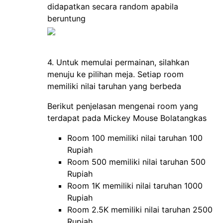
didapatkan secara random apabila
beruntung
4. Untuk memulai permainan, silahkan
menuju ke pilihan meja. Setiap room
memiliki nilai taruhan yang berbeda
Berikut penjelasan mengenai room yang
terdapat pada Mickey Mouse Bolatangkas
Room 100 memiliki nilai taruhan 100
Rupiah
Room 500 memiliki nilai taruhan 500
Rupiah
Room 1K memiliki nilai taruhan 1000
Rupiah
Room 2.5K memiliki nilai taruhan 2500
Rupiah