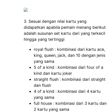
3. Sesuai dengan nilai kartu yang
didapatkan apabila pemain menang berikut
adalah susunan set kartu dari yang terkecil
hingga yang tertinggi
royal flush : kombinasi dari kartu ace,
king, queen, jack, dan 10 dengan jenis
yang sama
5 of a kind : kombinasi dari four of a
kind dan kartu joker
straight flush : kombinasi dari straight
dan flush
4 of a kind : kombinasi dari 4 kartu
yang sama
full house : kombinasi dari 3 kartu dan
2 kartu yang sama