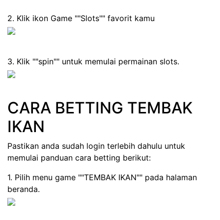
2. Klik ikon Game ""Slots"" favorit kamu
3. Klik ""spin"" untuk memulai permainan slots.
CARA BETTING TEMBAK
IKAN
Pastikan anda sudah login terlebih dahulu untuk
memulai panduan cara betting berikut:
1. Pilih menu game ""TEMBAK IKAN"" pada halaman
beranda.