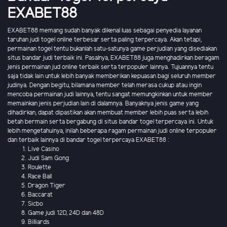
EXABET88
EXABET88 memang sudah banyak dikenal luas sebagai penyedia layanan
taruhan judi togel online terbesar serta paling terpercaya. Akan tetapi,
permainan togel tentu bukanlah satu-satunya game perjudian yang disediakan
situs bandar judi terbaik ini. Pasalnya, EXABET88 juga menghadirkan beragam
jenis permainan jud online terbaik serta terpopuler lainnya. Tujuannya tentu
saja tidak lain untuk lebih banyak memberikan kepuasan bagi seluruh member
judinya. Dengan begitu, bilamana member telah merasa cukup atau ingin
mencoba permainan judi lainnya, tentu sangat memungkinkan untuk member
memainkan jenis perjudian lain di dalamnya. Banyaknya jenis game yang
dihadirkan, dapat dipastikan akan membuat member lebih puas serta lebih
betah bermain serta bergabung di situs bandar togel terpercaya ini. Untuk
lebih mengetahuinya, inilah beberapa ragam permainan judi online terpopuler
dan terbaik lainnya di bandar togel terpercaya EXABET88 :
Live Casino
Judi Sam Gong
Roulette
Race Ball
Dragon Tiger
Baccarat
Sicbo
Game judi 12D, 24D dan 48D
Billiards