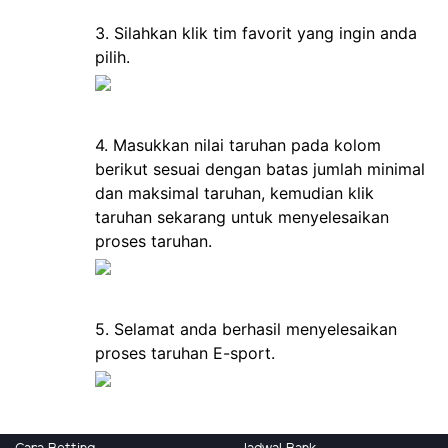
3. Silahkan klik tim favorit yang ingin anda
pilih.
4. Masukkan nilai taruhan pada kolom
berikut sesuai dengan batas jumlah minimal
dan maksimal taruhan, kemudian klik
taruhan sekarang untuk menyelesaikan
proses taruhan.
5. Selamat anda berhasil menyelesaikan
proses taruhan E-sport.