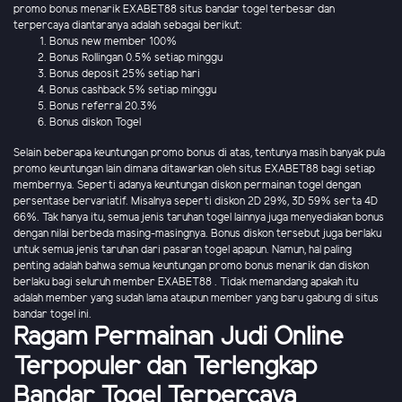
promo bonus menarik EXABET88 situs bandar togel terbesar dan
terpercaya diantaranya adalah sebagai berikut:
Bonus new member 100%
Bonus Rollingan 0.5% setiap minggu
Bonus deposit 25% setiap hari
Bonus cashback 5% setiap minggu
Bonus referral 20.3%
Bonus diskon Togel
Selain beberapa keuntungan promo bonus di atas, tentunya masih banyak pula
promo keuntungan lain dimana ditawarkan oleh situs EXABET88 bagi setiap
membernya. Seperti adanya keuntungan diskon permainan togel dengan
persentase bervariatif. Misalnya seperti diskon 2D 29%, 3D 59% serta 4D
66%. Tak hanya itu, semua jenis taruhan togel lainnya juga menyediakan bonus
dengan nilai berbeda masing-masingnya. Bonus diskon tersebut juga berlaku
untuk semua jenis taruhan dari pasaran togel apapun. Namun, hal paling
penting adalah bahwa semua keuntungan promo bonus menarik dan diskon
berlaku bagi seluruh member EXABET88 . Tidak memandang apakah itu
adalah member yang sudah lama ataupun member yang baru gabung di situs
bandar togel ini.
Ragam Permainan Judi Online
Terpopuler dan Terlengkap
Bandar Togel Terpercaya