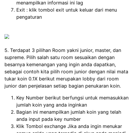
menampilkan informasi ini lag
Exit : klik tombol exit untuk keluar dari menu
pengaturan
5. Terdapat 3 pilihan Room yakni junior, master, dan
supreme. Pilih salah satu room sesuaikan dengan
besarnya kemenangan yang ingin anda dapatkan,
sebagai contoh kita pilih room junior dengan nilai mata
tukar koin 0.1X berikut merupakan lobby dari room
junior dan penjelasan setiap bagian penukaran koin.
Key Number berikut berfungsi untuk memasukkan
jumlah koin yang anda inginkan
Bagian ini menampilkan jumlah koin yang telah
anda input pada key number
Klik Tombol exchange Jika anda ingin menukar