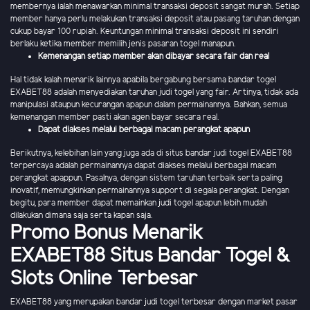
membernya ialah menawarkan minimal transaksi deposit sangat murah. Setiap
member hanya perlu melakukan transaksi deposit atau pasang taruhan dengan
cukup bayar 100 rupiah. Keuntungan minimal transaksi deposit ini sendiri
berlaku ketika member memilih jenis pasaran togel manapun.
Kemenangan setiap member akan dibayar secara fair dan real
Hal tidak kalah menarik lainnya apabila bergabung bersama bandar togel
EXABET88 adalah menyediakan taruhan judi togel yang fair. Artinya, tidak ada
manipulasi ataupun kecurangan apapun dalam permainannya. Bahkan, semua
kemenangan member pasti akan agen bayar secara real.
Dapat diakses melalui berbagai macam perangkat apapun
Berikutnya, kelebihan lain yang juga ada di situs bandar judi togel EXABET88
terpercaya adalah permainannya dapat diakses melalui berbagai macam
perangkat apappun. Pasalnya, dengan sistem taruhan terbaik serta paling
inovatif, memungkinkan permainannya support di segala perangkat. Dengan
begitu, para member dapat memainkan judi togel apapun lebih mudah
dilakukan dimana saja serta kapan saja.
Promo Bonus Menarik
EXABET88 Situs Bandar Togel &
Slots Online Terbesar
EXABET88 yang merupakan bandar judi togel terbesar dengan market pasar