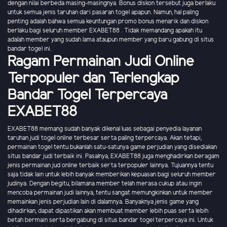
dengan nilai berbeda masing-masingnya. Bonus diskon tersebut juga berlaku
untuk semua jenis taruhan dari pasaran togel apapun. Namun, hal paling
penting adalah bahwa semua keuntungan promo bonus menarik dan diskon
berlaku bagi seluruh member EXABET88 . Tidak memandang apakah itu
adalah member yang sudah lama ataupun member yang baru gabung di situs
bandar togel ini.
Ragam Permainan Judi Online
Terpopuler dan Terlengkap
Bandar Togel Terpercaya
EXABET88
EXABET88 memang sudah banyak dikenal luas sebagai penyedia layanan
taruhan judi togel online terbesar serta paling terpercaya. Akan tetapi,
permainan togel tentu bukanlah satu-satunya game perjudian yang disediakan
situs bandar judi terbaik ini. Pasalnya, EXABET88 juga menghadirkan beragam
jenis permainan jud online terbaik serta terpopuler lainnya. Tujuannya tentu
saja tidak lain untuk lebih banyak memberikan kepuasan bagi seluruh member
judinya. Dengan begitu, bilamana member telah merasa cukup atau ingin
mencoba permainan judi lainnya, tentu sangat memungkinkan untuk member
memainkan jenis perjudian lain di dalamnya. Banyaknya jenis game yang
dihadirkan, dapat dipastikan akan membuat member lebih puas serta lebih
betah bermain serta bergabung di situs bandar togel terpercaya ini. Untuk