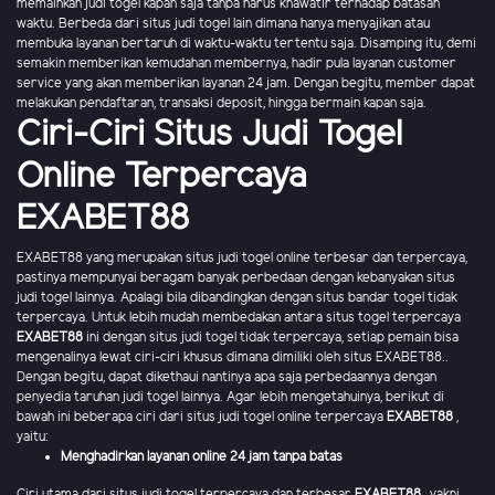
memainkan judi togel kapan saja tanpa harus khawatir terhadap batasan
waktu. Berbeda dari situs judi togel lain dimana hanya menyajikan atau
membuka layanan bertaruh di waktu-waktu tertentu saja. Disamping itu, demi
semakin memberikan kemudahan membernya, hadir pula layanan customer
service yang akan memberikan layanan 24 jam. Dengan begitu, member dapat
melakukan pendaftaran, transaksi deposit, hingga bermain kapan saja.
Ciri-Ciri Situs Judi Togel
Online Terpercaya
EXABET88
EXABET88 yang merupakan situs judi togel online terbesar dan terpercaya,
pastinya mempunyai beragam banyak perbedaan dengan kebanyakan situs
judi togel lainnya. Apalagi bila dibandingkan dengan situs bandar togel tidak
terpercaya. Untuk lebih mudah membedakan antara situs togel terpercaya
EXABET88
ini dengan situs judi togel tidak terpercaya, setiap pemain bisa
mengenalinya lewat ciri-ciri khusus dimana dimiliki oleh situs EXABET88..
Dengan begitu, dapat dikethaui nantinya apa saja perbedaannya dengan
penyedia taruhan judi togel lainnya. Agar lebih mengetahuinya, berikut di
bawah ini beberapa ciri dari situs judi togel online terpercaya
EXABET88
,
yaitu:
Menghadirkan layanan online 24 jam tanpa batas
Ciri utama dari situs judi togel terpercaya dan terbesar
EXABET88
, yakni