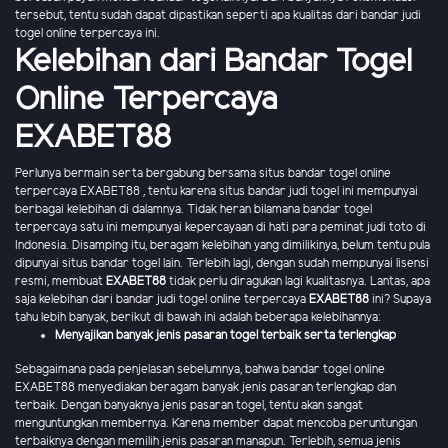
tersebut, tentu sudah dapat dipastikan seperti apa kualitas dari bandar judi
togel online terpercaya ini.
Kelebihan dari Bandar Togel
Online Terpercaya
EXABET88
Perlunya bermain serta bergabung bersama situs bandar togel online
terpercaya EXABET88 , tentu karena situs bandar judi togel ini mempunyai
berbagai kelebihan di dalamnya. Tidak heran bilamana bandar togel
terpercaya satu ini mempunyai kepercayaan di hati para peminat judi toto di
Indonesia. Disamping itu, beragam kelebihan yang dimilikinya, belum tentu pula
dipunyai situs bandar togel lain. Terlebih lagi, dengan sudah mempunyai lisensi
resmi, membuat
EXABET88
tidak perlu diragukan lagi kualitasnya. Lantas, apa
saja kelebihan dari bandar judi togel online terpercaya
EXABET88
ini? Supaya
tahu lebih banyak, berikut di bawah ini adalah beberapa kelebihannya:
Menyajikan banyak jenis pasaran togel terbaik serta terlengkap
Sebagaimana pada penjelasan sebelumnya, bahwa bandar togel online
EXABET88 menyediakan beragam banyak jenis pasaran terlengkap dan
terbaik. Dengan banyaknya jenis pasaran togel, tentu akan sangat
menguntungkan membernya. Karena member dapat mencoba peruntungan
terbaiknya dengan memilih jenis pasaran manapun. Terlebih, semua jenis