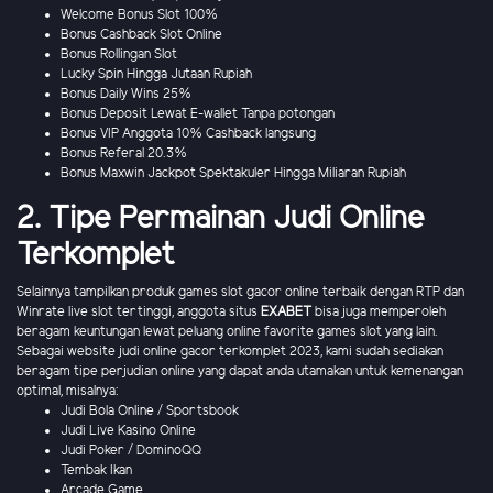
Welcome Bonus Slot 100%
Bonus Cashback Slot Online
Bonus Rollingan Slot
Lucky Spin Hingga Jutaan Rupiah
Bonus Daily Wins 25%
Bonus Deposit Lewat E-wallet Tanpa potongan
Bonus VIP Anggota 10% Cashback langsung
Bonus Referal 20.3%
Bonus Maxwin Jackpot Spektakuler Hingga Miliaran Rupiah
2. Tipe Permainan Judi Online
Terkomplet
Selainnya tampilkan produk games slot gacor online terbaik dengan RTP dan
Winrate live slot tertinggi, anggota situs
EXABET
bisa juga memperoleh
beragam keuntungan lewat peluang online favorite games slot yang lain.
Sebagai website judi online gacor terkomplet 2023, kami sudah sediakan
beragam tipe perjudian online yang dapat anda utamakan untuk kemenangan
optimal, misalnya:
Judi Bola Online / Sportsbook
Judi Live Kasino Online
Judi Poker / DominoQQ
Tembak Ikan
Arcade Game