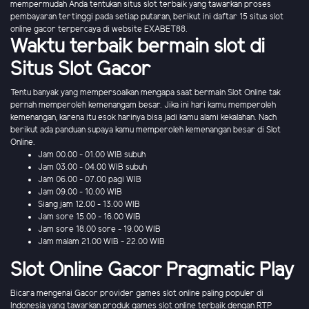
mempermudah Anda tentukan situs slot terbaik yang tawarkan proses
pembayaran tertinggi pada setiap putaran, berikut ini daftar 15 situs slot
online gacor terpercaya di website EXABET88.
Waktu terbaik bermain slot di
Situs Slot Gacor
Tentu banyak yang mempersoalkan mengapa saat bermain Slot Online tak
pernah memperoleh kemenangam besar. Jika ini hari kamu memperoleh
kemenangan, karena itu esok harinya bisa jadi kamu alami kekalahan. Nach
berikut ada panduan supaya kamu memperoleh kemenangan besar di Slot
Online.
Jam 00.00 - 01.00 WIB subuh
Jam 03.00 - 04.00 WIB subuh
Jam 06.00 - 07.00 pagi WIB
Jam 09.00 - 10.00 WIB
Siang jam 12.00 - 13.00 WIB
Jam sore 15.00 - 16.00 WIB
Jam sore 18.00 sore - 19.00 WIB
Jam malam 21.00 WIB - 22.00 WIB
Slot Online Gacor Pragmatic Play
Bicara mengenai Gacor provider games slot online paling populer di
Indonesia yang tawarkan produk games slot online terbaik dengan RTP