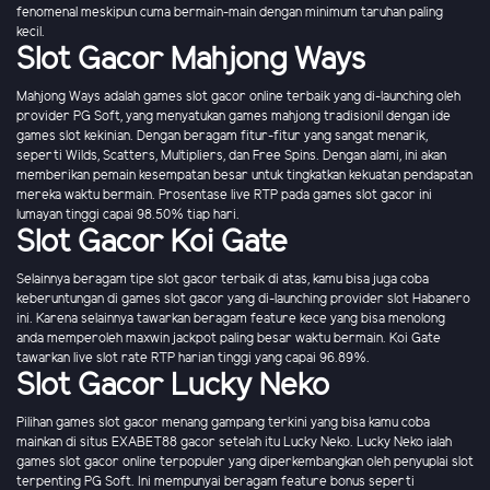
fenomenal meskipun cuma bermain-main dengan minimum taruhan paling
kecil.
Slot Gacor Mahjong Ways
Mahjong Ways adalah games slot gacor online terbaik yang di-launching oleh
provider PG Soft, yang menyatukan games mahjong tradisionil dengan ide
games slot kekinian. Dengan beragam fitur-fitur yang sangat menarik,
seperti Wilds, Scatters, Multipliers, dan Free Spins. Dengan alami, ini akan
memberikan pemain kesempatan besar untuk tingkatkan kekuatan pendapatan
mereka waktu bermain. Prosentase live RTP pada games slot gacor ini
lumayan tinggi capai 98.50% tiap hari.
Slot Gacor Koi Gate
Selainnya beragam tipe slot gacor terbaik di atas, kamu bisa juga coba
keberuntungan di games slot gacor yang di-launching provider slot Habanero
ini. Karena selainnya tawarkan beragam feature kece yang bisa menolong
anda memperoleh maxwin jackpot paling besar waktu bermain. Koi Gate
tawarkan live slot rate RTP harian tinggi yang capai 96.89%.
Slot Gacor Lucky Neko
Pilihan games slot gacor menang gampang terkini yang bisa kamu coba
mainkan di situs EXABET88 gacor setelah itu Lucky Neko. Lucky Neko ialah
games slot gacor online terpopuler yang diperkembangkan oleh penyuplai slot
terpenting PG Soft. Ini mempunyai beragam feature bonus seperti