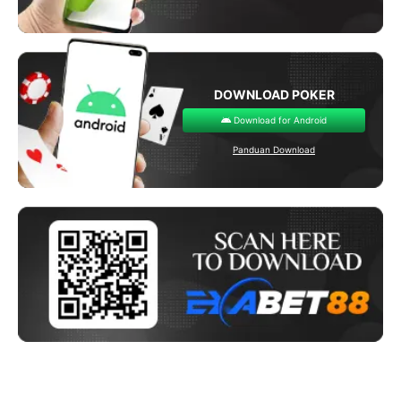
DOWNLOAD POKER
Download for Android
Panduan Download