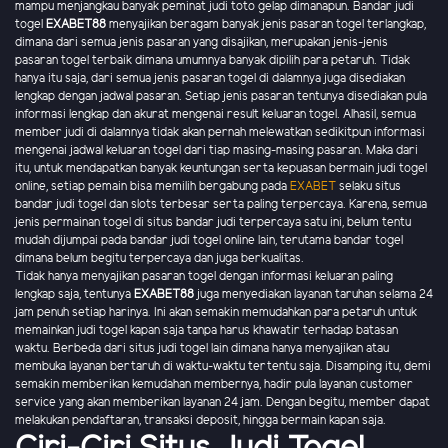
mampu menjangkau banyak peminat judi toto gelap dimanapun. Bandar judi
togel
EXABET88
menyajikan beragam banyak jenis pasaran togel terlangkap,
dimana dari semua jenis pasaran yang disajikan, merupakan jenis-jenis
pasaran togel terbaik dimana umumnya banyak dipilih para petaruh. Tidak
hanya itu saja, dari semua jenis pasaran togel di dalamnya juga disediakan
lengkap dengan jadwal pasaran. Setiap jenis pasaran tentunya disediakan pula
informasi lengkap dan akurat mengenai result keluaran togel. Alhasil, semua
member judi di dalamnya tidak akan pernah melewatkan sedikitpun informasi
mengenai jadwal keluaran togel dari tiap masing-masing pasaran. Maka dari
itu, untuk mendapatkan banyak keuntungan serta kepuasan bermain judi togel
online, setiap pemain bisa memilih bergabung pada
EXABET
selaku situs
bandar judi togel dan slots terbesar serta paling terpercaya. Karena, semua
jenis permainan togel di situs bandar judi terpercaya satu ini, belum tentu
mudah dijumpai pada bandar judi togel online lain, terutama bandar togel
dimana belum begitu terpercaya dan juga berkualitas.
Tidak hanya menyajikan pasaran togel dengan informasi keluaran paling
lengkap saja, tentunya
EXABET88
juga menyediakan layanan taruhan selama 24
jam penuh setiap harinya. Ini akan semakin memudahkan para petaruh untuk
memainkan judi togel kapan saja tanpa harus khawatir terhadap batasan
waktu. Berbeda dari situs judi togel lain dimana hanya menyajikan atau
membuka layanan bertaruh di waktu-waktu tertentu saja. Disamping itu, demi
semakin memberikan kemudahan membernya, hadir pula layanan customer
service yang akan memberikan layanan 24 jam. Dengan begitu, member dapat
melakukan pendaftaran, transaksi deposit, hingga bermain kapan saja.