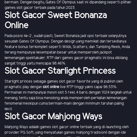
bermain. Dengan begitu, Gates Of Olympus saat ini dipandang seperti pilihan
games slot gacor terbaik pada tahun 2023.
Slot Gacor Sweet Bonanza
Online
Pada posisi ke-2 , sudah pasti, Sweet Bonanza jadi opsi terbaik selanjutnya
sesudah Gates Of Olympus. Dengan design yang memikat dan tersedianya
feature bonus terkomplet seperti Wilds, Scatters, dan Tumbling Reels, Anda
terang mempunyai kesempatan besar untuk memperoleh jackpot
kemenangan spektakuler. RTP dari games gacor pragmatic ini bisa dibilang
sangat tinggi yaitu mencapai 98.46%.
Slot Gacor Starlight Princess
Starlight princes sebagai games slot gacor favorite yang di publish oleh
pragmatic play dengan
slot online
live RTP tinggi yakni capai 96.53%.
Permainan ini mempunyai mesin slot 5 reel, 4 baris dengan 1024 langkah untuk
menang, tentu saja bisa menolong anda memperoleh perkalian kemenangan
fenomenal meskipun cuma bermain-main dengan minimum taruhan paling
kecil.
Slot Gacor Mahjong Ways
Mahjong Ways adalah games slot gacor online terbaik yang di-launching oleh
provider PG Soft, yang menyatukan games mahjong tradisionil dengan ide