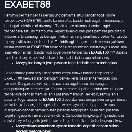
EXABET88
Perlunya bermain serta bergabung bersama situs bandar togel online
terpercaya EXABET88 , tentu karena situs bandar judi togel ini mempunyai
berbagai kelebihan di dalamnya. Tidak heran bilamana bandar togel
terpercaya satu ini mempunyai kepercayaan di hati para peminat judi toto di
Indonesia. Disamping itu, beragam kelebihan yang dimilikinya, belum tentu pula
dipunyai situs bandar togel lain. Terlebih lagi, dengan sudah mempunyai lisensi
resmi, membuat
EXABET88
tidak perlu diragukan lagi kualitasnya. Lantas, apa
saja kelebihan dari bandar judi togel online terpercaya
EXABET88
ini? Supaya
tahu lebih banyak, berikut di bawah ini adalah beberapa kelebihannya:
Menyajikan banyak jenis pasaran togel terbaik serta terlengkap
Sebagaimana pada penjelasan sebelumnya, bahwa bandar togel online
EXABET88 menyediakan beragam banyak jenis pasaran terlengkap dan
terbaik. Dengan banyaknya jenis pasaran togel, tentu akan sangat
menguntungkan membernya. Karena member dapat mencoba peruntungan
terbaiknya dengan memilih jenis pasaran manapun. Terlebih, semua jenis
pasaran togel apapun di
EXABET88
disediakan pula dengan keuntungan besar.
Melalui situs bndar judi togel online terpercaya ini, setiap pemain akan
disuguhkan dengan banyak pilihan pasaran terpopuler. Mulai dari pasaran
togel Singapore, Taiwan, Sydney, china, Cambodia, hongkong, Virginiaday dan
masih banyak lagi jenis-jenis pasaran togel terbaik serta terlengkap lainnya.
Menyediakan kemudahan layanan transaksi deposit dengan pilihan
lengkap metode bayar