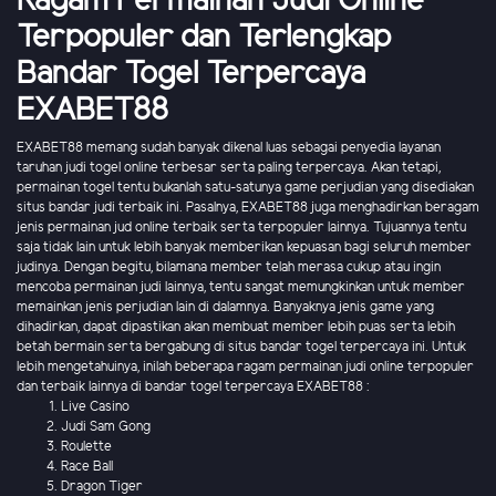
Ragam Permainan Judi Online
Terpopuler dan Terlengkap
Bandar Togel Terpercaya
EXABET88
EXABET88 memang sudah banyak dikenal luas sebagai penyedia layanan
taruhan judi togel online terbesar serta paling terpercaya. Akan tetapi,
permainan togel tentu bukanlah satu-satunya game perjudian yang disediakan
situs bandar judi terbaik ini. Pasalnya, EXABET88 juga menghadirkan beragam
jenis permainan jud online terbaik serta terpopuler lainnya. Tujuannya tentu
saja tidak lain untuk lebih banyak memberikan kepuasan bagi seluruh member
judinya. Dengan begitu, bilamana member telah merasa cukup atau ingin
mencoba permainan judi lainnya, tentu sangat memungkinkan untuk member
memainkan jenis perjudian lain di dalamnya. Banyaknya jenis game yang
dihadirkan, dapat dipastikan akan membuat member lebih puas serta lebih
betah bermain serta bergabung di situs bandar togel terpercaya ini. Untuk
lebih mengetahuinya, inilah beberapa ragam permainan judi online terpopuler
dan terbaik lainnya di bandar togel terpercaya EXABET88 :
Live Casino
Judi Sam Gong
Roulette
Race Ball
Dragon Tiger