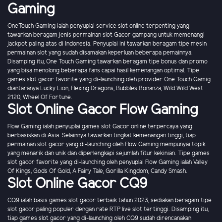
Gaming
OneTouch Gaming ialah penyuplai service slot online terpenting yang
tawarkan beragam jenis permainan slot Gacor gampang untuk memenangi
jackpot paling atas di Indonesia. Penyuplai ini tawarkan beragam tipe mesin
permainan slot yang sudah disamakan keperluan beberapa pemainnya.
Disamping itu, One Touch Gaming tawarkan beragam tipe bonus dan promo
yang bisa menolong beberapa fans capai hasil kemenangan optimal. Tipe
games slot gacor favorite yang di-launching oleh provider One Touch Gamig
diantaranya Lucky Lion, Flexing Dragons, Bubbles Bonanza, Wild Wild West
2120, Wheel Of Fortune.
Slot Online Gacor Flow Gaming
Flow Gaming ialah penyuplai games slot Gacor online terpercaya yang
berbasiskan di Asia. Selainnya tawarkan tingkat kemenangan tinggi, tiap
permainan slot gacor yang di-launching oleh Flow Gaming mempunyai topik
yang menarik dan unik dan diperlengkapi sejumlah fitur kekinian. Tipe games
slot gacor favorite yang di-launching oleh penyuplai Flow Gaming ialah Valley
Of Kings, Gods Of Gold, A Fairy Tale, Gorilla Kingdom, Candy Smash.
Slot Online Gacor CQ9
CQ9 ialah basis games slot gacor terbaik tahun 2023, sediakan beragam tipe
slot gacor paling populer dengan rate RTP live slot tertinggi. Disamping itu,
tiap games slot gacor yang di-launching oleh CQ9 sudah direncanakan