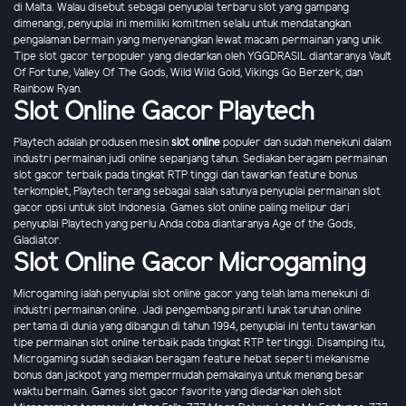
di Malta. Walau disebut sebagai penyuplai terbaru slot yang gampang
dimenangi, penyuplai ini memiliki komitmen selalu untuk mendatangkan
pengalaman bermain yang menyenangkan lewat macam permainan yang unik.
Tipe slot gacor terpopuler yang diedarkan oleh YGGDRASIL diantaranya Vault
Of Fortune, Valley Of The Gods, Wild Wild Gold, Vikings Go Berzerk, dan
Rainbow Ryan.
Slot Online Gacor Playtech
Playtech adalah produsen mesin
slot online
populer dan sudah menekuni dalam
industri permainan judi online sepanjang tahun. Sediakan beragam permainan
slot gacor terbaik pada tingkat RTP tinggi dan tawarkan feature bonus
terkomplet, Playtech terang sebagai salah satunya penyuplai permainan slot
gacor opsi untuk slot Indonesia. Games slot online paling melipur dari
penyuplai Playtech yang perlu Anda coba diantaranya Age of the Gods,
Gladiator.
Slot Online Gacor Microgaming
Microgaming ialah penyuplai slot online gacor yang telah lama menekuni di
industri permainan online. Jadi pengembang piranti lunak taruhan online
pertama di dunia yang dibangun di tahun 1994, penyuplai ini tentu tawarkan
tipe permainan slot online terbaik pada tingkat RTP tertinggi. Disamping itu,
Microgaming sudah sediakan beragam feature hebat seperti mekanisme
bonus dan jackpot yang mempermudah pemakainya untuk menang besar
waktu bermain. Games slot gacor favorite yang diedarkan oleh slot