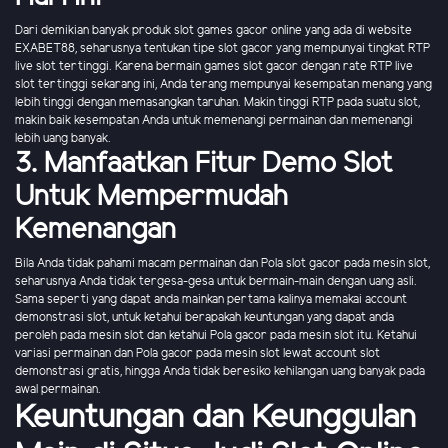
Dari demikian banyak produk slot games gacor online yang ada di website
EXABET88, seharusnya tentukan tipe slot gacor yang mempunyai tingkat RTP
live slot tertinggi. Karena bermain games slot gacor dengan rate RTP live
slot tertinggi sekarang ini, Anda terang mempunyai kesempatan menang yang
lebih tinggi dengan memasangkan taruhan. Makin tinggi RTP pada suatu slot,
makin baik kesempatan Anda untuk memenangi permainan dan memenangi
lebih uang banyak.
3. Manfaatkan Fitur Demo Slot
Untuk Mempermudah
Kemenangan
Bila Anda tidak pahami macam permainan dan Pola slot gacor pada mesin slot,
seharusnya Anda tidak tergesa-gesa untuk bermain-main dengan uang asli.
Sama seperti yang dapat anda mainkan pertama kalinya memakai account
demonstrasi slot, untuk ketahui berapakah keuntungan yang dapat anda
peroleh pada mesin slot dan ketahui Pola gacor pada mesin slot itu. Ketahui
variasi permainan dan Pola gacor pada mesin slot lewat account slot
demonstrasi gratis, hingga Anda tidak beresiko kehilangan uang banyak pada
awal permainan.
Keuntungan dan Keunggulan