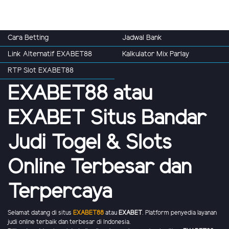
Cara Betting
Jadwal Bank
Link Alternatif EXABET88
Kalkulator Mix Parlay
RTP Slot EXABET88
EXABET88 atau
EXABET Situs Bandar
Judi Togel & Slots
Online Terbesar dan
Terpercaya
Selamat datang di situs
EXABET88
atau
EXABET
. Platform penyedia layanan
judi online terbaik dan terbesar di Indonesia.