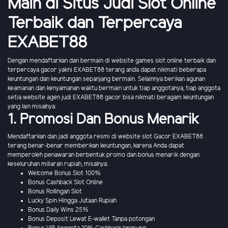
Main di Situs Judi Slot Online
Terbaik dan Terpercaya
EXABET88
Dengan mendaftarkan dan bermain di website games slot online terbaik dan
terpercaya gacor yakni EXABET88 terang anda dapat nikmati beberapa
keuntungan dan keuntungan sepanjang bermain. Selainnya berikan agunan
keamanan dan kenyamanan waktu bermain untuk tiap anggotanya, tiap anggota
setia website agen judi EXABET88 gacor bisa nikmati beragam keuntungan
yang lain misalnya:
1. Promosi Dan Bonus Menarik
Mendaftarkan dan jadi anggota resmi di website slot Gacor EXABET88
terang benar-benar memberikan keuntungan, karena Anda dapat
memperoleh penawaran berbentuk promo dan bonus menarik dengan
keseluruhan miliaran rupiah, misalnya:
Welcome Bonus Slot 100%
Bonus Cashback Slot Online
Bonus Rollingan Slot
Lucky Spin Hingga Jutaan Rupiah
Bonus Daily Wins 25%
Bonus Deposit Lewat E-wallet Tanpa potongan