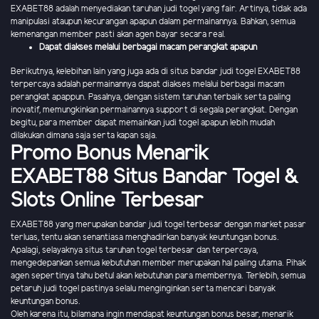
EXABET88 adalah menyediakan taruhan judi togel yang fair. Artinya, tidak ada
manipulasi ataupun kecurangan apapun dalam permainannya. Bahkan, semua
kemenangan member pasti akan agen bayar secara real.
Dapat diakses melalui berbagai macam perangkat apapun
Berikutnya, kelebihan lain yang juga ada di situs bandar judi togel EXABET88
terpercaya adalah permainannya dapat diakses melalui berbagai macam
perangkat apappun. Pasalnya, dengan sistem taruhan terbaik serta paling
inovatif, memungkinkan permainannya support di segala perangkat. Dengan
begitu, para member dapat memainkan judi togel apapun lebih mudah
dilakukan dimana saja serta kapan saja.
Promo Bonus Menarik
EXABET88 Situs Bandar Togel &
Slots Online Terbesar
EXABET88 yang merupakan bandar judi togel terbesar dengan market pasar
terluas, tentu akan senantiasa menghadirkan banyak keuntungan bonus.
Apalagi, selayaknya situs taruhan togel terbesar dan terpercaya,
mengedepankan semua kebutuhan member merupakan hal paling utama. Pihak
agen sepertinya tahu betul akan kebutuhan para membernya. Terlebih, semua
petaruh judi togel pastinya selalu menginginkan serta mencari banyak
keuntungan bonus.
Oleh karena itu, bilamana ingin mendapat keuntungan bonus besar, menarik