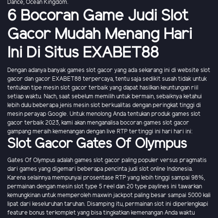
Dance, Ocean Kingdom.
6 Bocoran Game Judi Slot
Gacor Mudah Menang Hari
Ini Di Situs EXABET88
Dengan adanya banyak games slot gacor yang ada sekarang ini di website slot
gacor dan gacor EXABET88 terpercaya, tentu saja sedikit susah tidak untuk
tentukan tipe mesin slot gacor terbaik yang dapat hasilkan keuntungan riil
setiap waktu. Nach, saat sebelum memilih untuk bermain, sebaiknya ketahui
lebih dulu beberapa jenis mesin slot berkualitas dengan peringkat tinggi di
mesin perayap Google. Untuk menolong Anda tentukan produk games slot
gacor terbaik 2023, kami akan menganalisa bocoran games slot gacor
gampang meraih kemenangan dengan live RTP tertinggi ini hari hari ini:
Slot Gacor Gates Of Olympus
Gates Of Olympus adalah games slot gacor paling populer versus pragmatis
dari games yang digemari beberapa pencinta judi slot online Indonesia.
Karena selainnya mempunyai prosentase RTP yang lebih tinggi sampai 98%,
permainan dengan mesin slot type 5 reel dan 20 type paylines ini tawarkan
kemungkinan untuk memperoleh maxwin jackpot paling besar sampai 5000 kali
lipat dari keseluruhan taruhan. Disamping itu, permainan slot ini diperlengkapi
feature bonus terkomplet yang bisa tingkatkan kemenangan Anda waktu