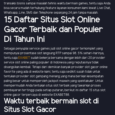
transaksi bisnis sampai masalah tehnis waktu bermain games, tentu saja Anda
bisa secara mudah terhubung feature layanan konsumen kami lewat Live Chat,
Whatsapp, Line, SMS dan Telephone sepanjang 24 jam tanpa masalah.
15 Daftar Situs Slot Online
Gacor Terbaik dan Populer
Di Tahun Ini
Sebagai penyuplai service games judi slot online gacor terkomplet yang
mempunyai prosentase slot langsung RTP sampai 98. 5% sehari-harinya,
tentu saja
EXABET
sudah bekerja bersama dengan lebih dari 20 provider
service slot online paling populer di Indonesia yang reputasinya tidak
disangsikan kembali. Tetapi dari demikian banyak provider slot gacor online
favorite yang ada di website kami, tentu saja sedikit susah tidak untuk
tentukan provider slot gampang menang yang mana berikan kesempatan
paling besar untuk memperoleh jackpot maxwin yang spektakuler. Untuk
mempermudah Anda tentukan situs slot terbaik yang tawarkan proses
pembayaran tertinggi pada setiap putaran, berikut ini daftar 15 situs slot
online gacor terpercaya di website EXABET88.
Waktu terbaik bermain slot di
Situs Slot Gacor