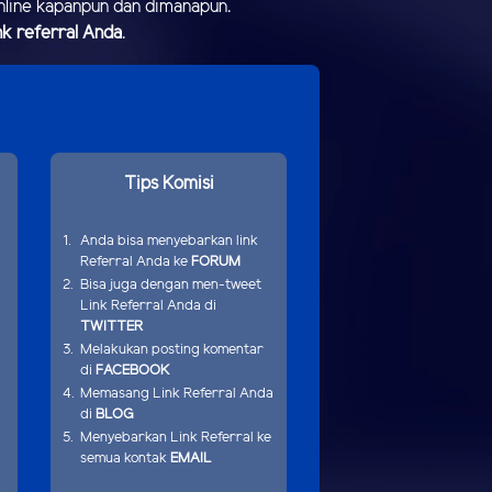
nline kapanpun dan dimanapun.
nk referral Anda
.
Tips Komisi
1.
Anda bisa menyebarkan link
Referral Anda ke
FORUM
2.
Bisa juga dengan men-tweet
Link Referral Anda di
TWITTER
3.
Melakukan posting komentar
di
FACEBOOK
4.
Memasang Link Referral Anda
di
BLOG
5.
Menyebarkan Link Referral ke
semua kontak
EMAIL