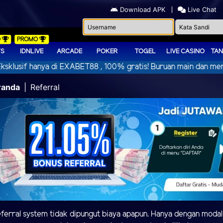
Download APK
Live Chat
O
PROMO
TS
IDNLIVE
ARCADE
POKER
TOGEL
LIVE CASINO
TA
, 100% gratis! Buruan main dan menangkan hadiahnya! EXABET88
randa
Referral
ferral system tidak dipungut biaya apapun. Hanya dengan modal o