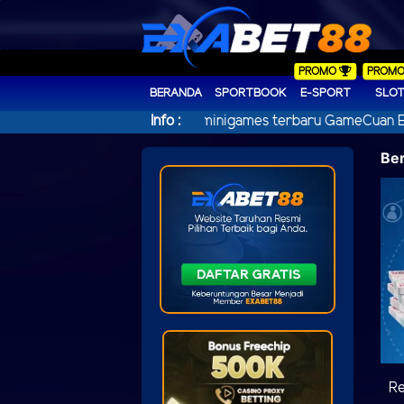
PROMO
PROM
BERANDA
SPORTBOOK
E-SPORT
SLO
Hadir minigames terbaru GameCuan Eksklusif hanya di EXABET88 
Info :
Be
Re